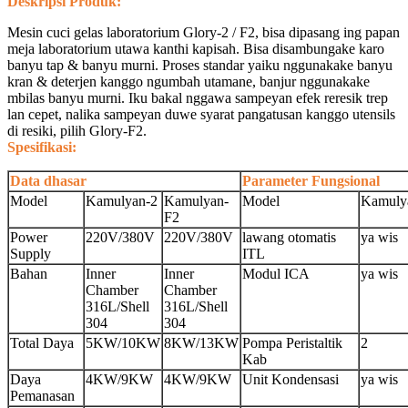
Deskripsi Produk:
Mesin cuci gelas laboratorium Glory-2 / F2, bisa dipasang ing papan
meja laboratorium utawa kanthi kapisah. Bisa disambungake karo
banyu tap & banyu murni. Proses standar yaiku nggunakake banyu
kran & deterjen kanggo ngumbah utamane, banjur nggunakake
mbilas banyu murni. Iku bakal nggawa sampeyan efek reresik trep
lan cepet, nalika sampeyan duwe syarat pangatusan kanggo utensils
di resiki, pilih Glory-F2.
Spesifikasi:
Data dhasar
Parameter Fungsional
Model
Kamulyan-2
Kamulyan-
Model
Kamuly
F2
Power
220V/380V
220V/380V
lawang otomatis
ya wis
Supply
ITL
Bahan
Inner
Inner
Modul ICA
ya wis
Chamber
Chamber
316L/Shell
316L/Shell
304
304
Total Daya
5KW/10KW
8KW/13KW
Pompa Peristaltik
2
Kab
Daya
4KW/9KW
4KW/9KW
Unit Kondensasi
ya wis
Pemanasan