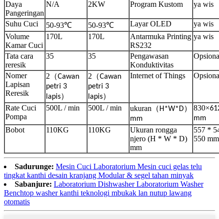
Daya
N/A
2KW
Program Kustom
ya wis
Pangeringan
Suhu Cuci
Layar OLED
ya wis
50-93
℃
50-93
℃
Volume
170L
170L
Antarmuka Printing
ya wis
Kamar Cuci
RS232
Tata cara
35
35
Pengawasan
Opsiona
reresik
Konduktivitas
Nomer
Internet of Things
Opsiona
2
（
2
（
Cawan
Cawan
Lapisan
petri 3
petri 3
Reresik
）
）
lapis
lapis
Rate Cuci
500L / min
500L / min
830
×
ukuran
（
）
61
H*W*D
Pompa
mm
mm
Bobot
110KG
110KG
Ukuran rongga
557 * 5
njero (H * W * D)
550 mm
mm
Sadurunge:
Mesin Cuci Laboratorium Mesin cuci gelas telu
tingkat kanthi desain kranjang Modular & segel tahan minyak
Sabanjure:
Laboratorium Dishwasher Laboratorium Washer
Benchtop washer kanthi teknologi mbukak lan nutup lawang
otomatis