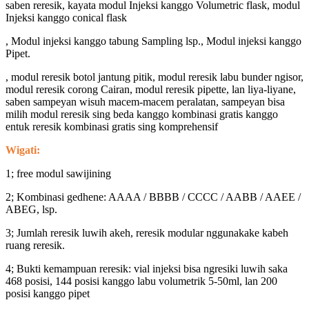
saben reresik, kayata modul Injeksi kanggo Volumetric flask, modul
Injeksi kanggo conical flask
, Modul injeksi kanggo tabung Sampling lsp., Modul injeksi kanggo
Pipet.
, modul reresik botol jantung pitik, modul reresik labu bunder ngisor,
modul reresik corong Cairan, modul reresik pipette, lan liya-liyane,
saben sampeyan wisuh macem-macem peralatan, sampeyan bisa
milih modul reresik sing beda kanggo kombinasi gratis kanggo
entuk reresik kombinasi gratis sing komprehensif
Wigati:
1; free modul sawijining
2; Kombinasi gedhene: AAAA / BBBB / CCCC / AABB / AAEE /
ABEG, lsp.
3; Jumlah reresik luwih akeh, reresik modular nggunakake kabeh
ruang reresik.
4; Bukti kemampuan reresik: vial injeksi bisa ngresiki luwih saka
468 posisi, 144 posisi kanggo labu volumetrik 5-50ml, lan 200
posisi kanggo pipet