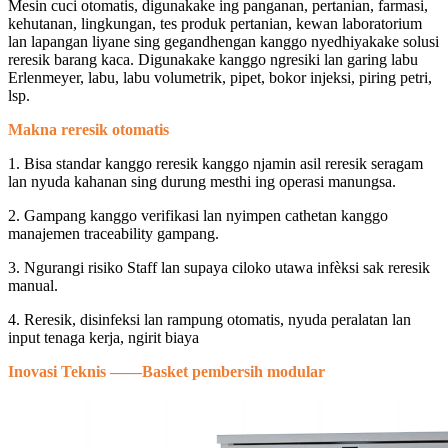
Mesin cuci otomatis, digunakake ing panganan, pertanian, farmasi,
kehutanan, lingkungan, tes produk pertanian, kewan laboratorium
lan lapangan liyane sing gegandhengan kanggo nyedhiyakake solusi
reresik barang kaca. Digunakake kanggo ngresiki lan garing labu
Erlenmeyer, labu, labu volumetrik, pipet, bokor injeksi, piring petri,
lsp.
Makna reresik otomatis
1. Bisa standar kanggo reresik kanggo njamin asil reresik seragam
lan nyuda kahanan sing durung mesthi ing operasi manungsa.
2. Gampang kanggo verifikasi lan nyimpen cathetan kanggo
manajemen traceability gampang.
3. Ngurangi risiko Staff lan supaya ciloko utawa infèksi sak reresik
manual.
4. Reresik, disinfeksi lan rampung otomatis, nyuda peralatan lan
input tenaga kerja, ngirit biaya
Inovasi Teknis ——
Basket pembersih modular