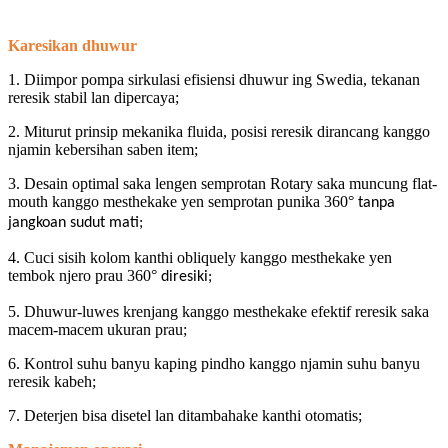
Karesikan dhuwur
1. Diimpor pompa sirkulasi efisiensi dhuwur ing Swedia, tekanan
reresik stabil lan dipercaya;
2. Miturut prinsip mekanika fluida, posisi reresik dirancang kanggo
njamin kebersihan saben item;
3. Desain optimal saka lengen semprotan Rotary saka muncung flat-
mouth kanggo mesthekake yen semprotan punika 360
°
tanpa
jangkoan sudut mati;
4. Cuci sisih kolom kanthi obliquely kanggo mesthekake yen
tembok njero prau 360
°
diresiki;
5. Dhuwur-luwes krenjang kanggo mesthekake efektif reresik saka
macem-macem ukuran prau;
6. Kontrol suhu banyu kaping pindho kanggo njamin suhu banyu
reresik kabeh;
7. Deterjen bisa disetel lan ditambahake kanthi otomatis;