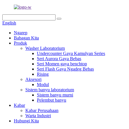
English
Ngarep
Babagan Kita
Produk
Washer Laboratorium
Undercounter Gaya Kamulyan Series
Seri Aurora Gaya Bebas
Seri Momen gaya benchtop
Seri Flash Gaya Ngadeg Bebas
Rising
Aksesori
Modul
Sistem banyu laboratorium
Sistem banyu murni
Pelembut banyu
Kabar
Kabar Perusahaan
Warta Industri
Hubungi Kita