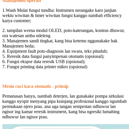
Manajemen operasi
1.Wash Mulai fungsi tundha: Instrumen nerangake karo janjian
wektu wiwitan & timer wiwitan fungsi kanggo nambah efficiency
karya customer;
2. tampilan werna modul OLED, poto-katerangan, kontras dhuwur,
ora watesan amba ndeleng
3. Manajemen sandi tingkat, kang bisa ketemu nggunakake hak
Manajemen beda;
4. Equipment fault poto-diagnosis lan swara, teks pituduh;
5. Reresik data fungsi panyimpenan otomatis (opsional);
6. Fungsi ekspor data reresik USB (opsional);
7. Fungsi printing data printer mikro (opsional)
Mesin cuci kaca otomatis - prinsip
Pemanasan banyu, nambah deterjen, lan gunakake pompa sirkulasi
kanggo nyopir menyang pipa kranjang profesional kanggo ngumbah
permukaan njero prau. ana uga tangan semprotan ndhuwur lan
ngisor ing kamar reresik instrument, kang bisa ngresiki lumahing
ndhuwur lan ngisor prau.