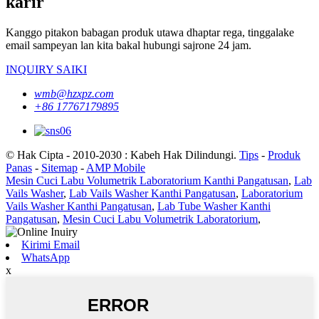
karir
Kanggo pitakon babagan produk utawa dhaptar rega, tinggalake
email sampeyan lan kita bakal hubungi sajrone 24 jam.
INQUIRY SAIKI
wmb@hzxpz.com
+86 17767179895
© Hak Cipta - 2010-2030 : Kabeh Hak Dilindungi.
Tips
-
Produk
Panas
-
Sitemap
-
AMP Mobile
Mesin Cuci Labu Volumetrik Laboratorium Kanthi Pangatusan
,
Lab
Vails Washer
,
Lab Vails Washer Kanthi Pangatusan
,
Laboratorium
Vails Washer Kanthi Pangatusan
,
Lab Tube Washer Kanthi
Pangatusan
,
Mesin Cuci Labu Volumetrik Laboratorium
,
Kirimi Email
WhatsApp
x