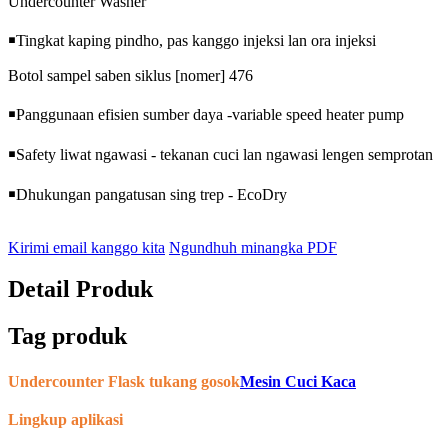
Undercounter Washer
￭
Tingkat kaping pindho, pas kanggo injeksi lan ora injeksi
Botol sampel saben siklus [nomer] 476
￭
Panggunaan efisien sumber daya -variable speed heater pump
￭
Safety liwat ngawasi - tekanan cuci lan ngawasi lengen semprotan
￭
Dhukungan pangatusan sing trep - EcoDry
Kirimi email kanggo kita
Ngundhuh minangka PDF
Detail Produk
Tag produk
Undercounter Flask
tukang gosok
Mesin Cuci Kaca
Lingkup aplikasi